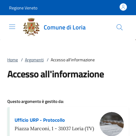
Vai al contenuto
accedi al menu
footer.enter
Regione Veneto
Comune di Loria
Home
/
Argomenti
/
Accesso all'informazione
Accesso all'informazione
Questo argomento è gestito da:
Ufficio URP - Protocollo
Piazza Marconi, 1 - 31037 Loria (TV)