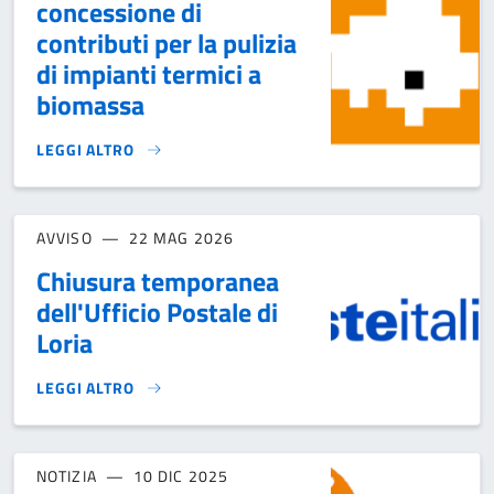
concessione di
contributi per la pulizia
di impianti termici a
biomassa
LEGGI ALTRO
BANDO PER LA CONCESSIONE DI CONTRIBUTI PER LA PULIZI
AVVISO
22 MAG 2026
Chiusura temporanea
dell'Ufficio Postale di
Loria
LEGGI ALTRO
CHIUSURA TEMPORANEA DELL'UFFICIO POSTALE DI LORIA}
NOTIZIA
10 DIC 2025