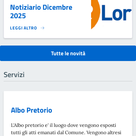
Notiziario Dicembre
2025
LEGGI ALTRO
NOTIZIARIO DICEMBRE 2025}
Tutte le novità
Servizi
Albo Pretorio
L'Albo pretorio e' il luogo dove vengono esposti
tutti gli atti emanati dal Comune. Vengono altresi