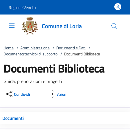
Vai al contenuto
accedi al menu
footer.enter
Regione Veneto
Comune di Loria
Home
/
Amministrazione
/
Documenti e Dati
/
Documento(tecnico) di supporto
/
Documenti Biblioteca
Documenti Biblioteca
Guida, prenotazioni e progetti
Condividi
Azioni
Documenti