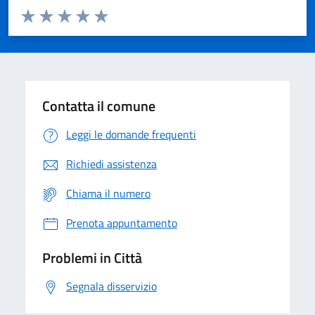
Valuta da 1 a 5 stelle la pagina
Domanda
Valuta 1 stelle su 5
Valuta 2 stelle su 5
Valuta 3 stelle su 5
Valuta 4 stelle su 5
Valuta 5 stelle su 5
Contatta il comune
Leggi le domande frequenti
Richiedi assistenza
Chiama il numero
Prenota appuntamento
Problemi in Città
Segnala disservizio