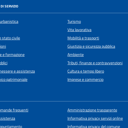
DI SERVIZIO
urbanistica
Turismo
Vita lavorativa
 stato civile
Mobilità e trasporti
ioni
Giustizia e sicurezza pubblica
e e formazione
Ambiente
blici
Tributi, finanze e contravvenzioni
enessere e assistenza
Cultura e tempo libero
ico patrimoniale
Imprese e commercio
domande frequenti
Amministrazione trasparente
ssistenza
Informativa privacy servizi online
appuntamento
Informativa privacy del comune