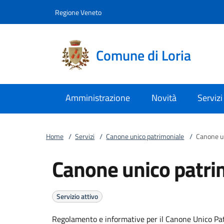
Vai al contenuto
accedi al menu
footer.enter
Regione Veneto
Comune di Loria
Amministrazione
Novità
Servizi
Home
/
Servizi
/
Canone unico patrimoniale
/
Canone un
Canone unico patri
Servizio attivo
Regolamento e informative per il Canone Unico Pa