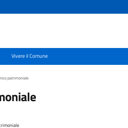
Vivere il Comune
ico patrimoniale
moniale
trimoniale