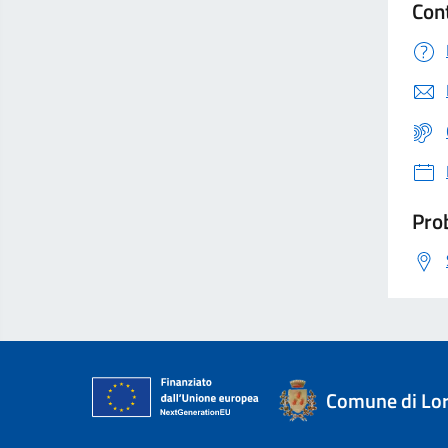
Con
Prob
Comune di Lor