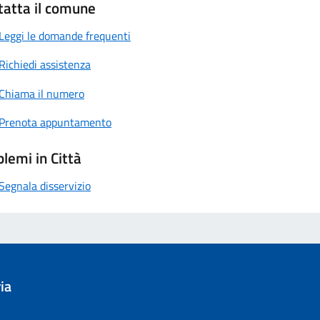
tatta il comune
Leggi le domande frequenti
Richiedi assistenza
Chiama il numero
Prenota appuntamento
lemi in Città
Segnala disservizio
ia