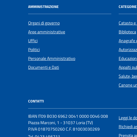
AMMINISTRAZIONE
CATEGORIE 
Organi di governo
Catasto e 
Aree amministrative
Biblioteca
Uffici
Anagrafe e
Politici
Autorizzaz
Personale Amministrativo
Educazion
Documenti e Dati
Appalti pub
Salute, b
Canone un
CONTATTI
IBAN IT09 B030 6962 0041 0000 0046 008
Leggi le 
Piazza Marconi, 1 - 31037 Loria (TV)
Richiedi a
P.IVA 01870750260 C.F. 81003030269
Prenota 
Tel.
0423 456711