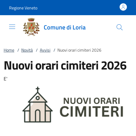
Vai al contenuto
accedi al menu
footer.enter
Regione Veneto
Comune di Loria
Home
/
Novità
/
Avvisi
/
Nuovi orari cimiteri 2026
Nuovi orari cimiteri 2026
E'