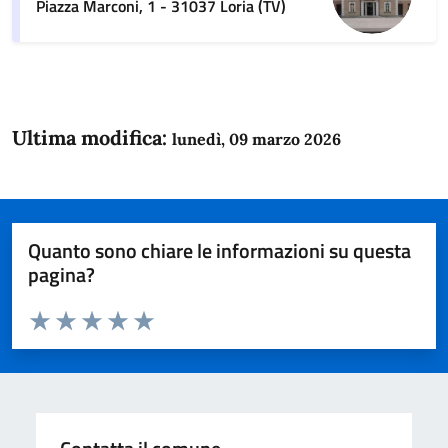
Piazza Marconi, 1 - 31037 Loria (TV)
Ultima modifica:
lunedì, 09 marzo 2026
Quanto sono chiare le informazioni su questa
pagina?
Valuta da 1 a 5 stelle la pagina
Domanda
Valuta 1 stelle su 5
Valuta 2 stelle su 5
Valuta 3 stelle su 5
Valuta 4 stelle su 5
Valuta 5 stelle su 5